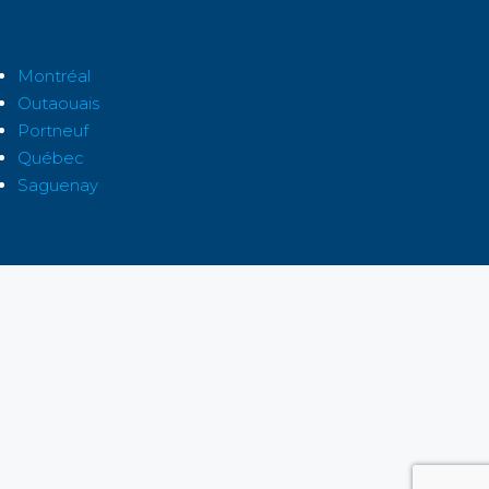
Montréal
Outaouais
Portneuf
Québec
Saguenay