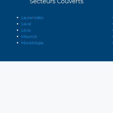
Secteurs Couverts
Laurentides
Laval
Lévis
Mauricie
Montérégie