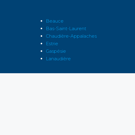
Beauce
Bas-Saint-Laurent
Chaudière-Appalaches
Estrie
Gaspésie
Lanaudière