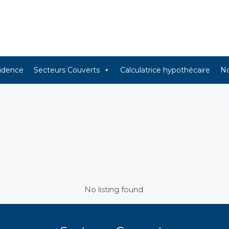
sidence
Secteurs Couverts
Calculatrice hypothécaire
No
No listing found.